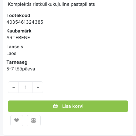
Komplektis ristkülikukujuline pastapliiats
Tootekood
4035461324385
Kaubamärk
ARTEBENE
Laoseis
Laos
Tarneaeg
5-7 tööpäeva
−
+
Lisa korvi