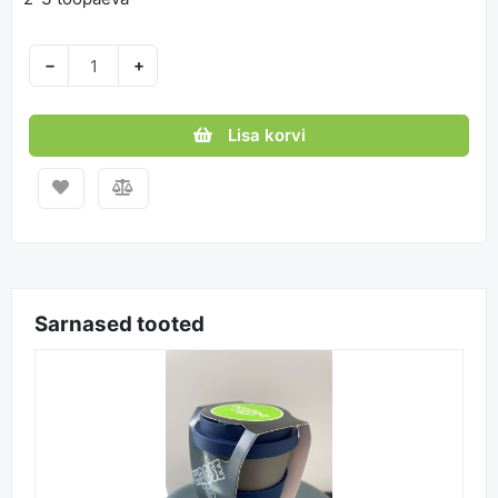
−
+
Lisa korvi
Sarnased tooted