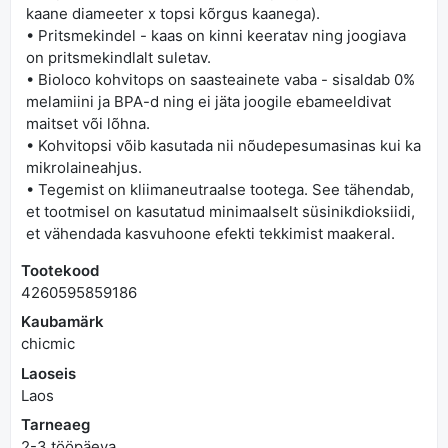
kaane diameeter x topsi kõrgus kaanega).
• Pritsmekindel - kaas on kinni keeratav ning joogiava
on pritsmekindlalt suletav.
• Bioloco kohvitops on saasteainete vaba - sisaldab 0%
melamiini ja BPA-d ning ei jäta joogile ebameeldivat
maitset või lõhna.
• Kohvitopsi võib kasutada nii nõudepesumasinas kui ka
mikrolaineahjus.
• Tegemist on kliimaneutraalse tootega. See tähendab,
et tootmisel on kasutatud minimaalselt süsinikdioksiidi,
et vähendada kasvuhoone efekti tekkimist maakeral.
Tootekood
4260595859186
Kaubamärk
chicmic
Laoseis
Laos
Tarneaeg
2-3 tööpäeva