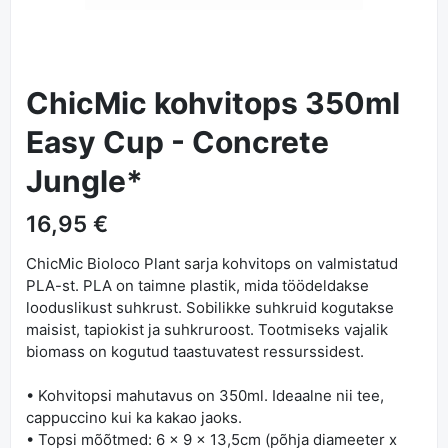
ChicMic kohvitops 350ml
Easy Cup - Concrete
Jungle*
16,95 €
ChicMic Bioloco Plant sarja kohvitops on valmistatud
PLA-st. PLA on taimne plastik, mida töödeldakse
looduslikust suhkrust. Sobilikke suhkruid kogutakse
maisist, tapiokist ja suhkruroost. Tootmiseks vajalik
biomass on kogutud taastuvatest ressurssidest.
• Kohvitopsi mahutavus on 350ml. Ideaalne nii tee,
cappuccino kui ka kakao jaoks.
• Topsi mõõtmed: 6 x 9 x 13,5cm (põhja diameeter x