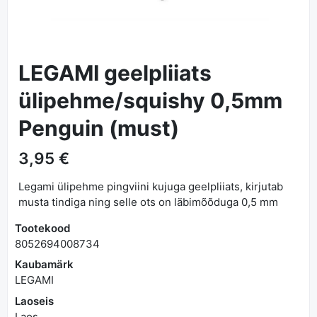
LEGAMI geelpliiats
ülipehme/squishy 0,5mm
Penguin (must)
3,95 €
Legami ülipehme pingviini kujuga geelpliiats, kirjutab
musta tindiga ning selle ots on läbimõõduga 0,5 mm
Tootekood
8052694008734
Kaubamärk
LEGAMI
Laoseis
Laos