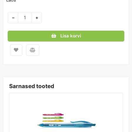
−
+
Lisa korvi
Sarnased tooted