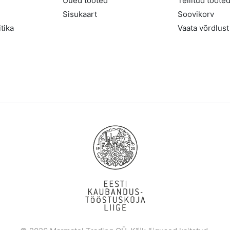
Uued tooted
Tellitud toote
Sisukaart
Soovikorv
tika
Vaata võrdlust