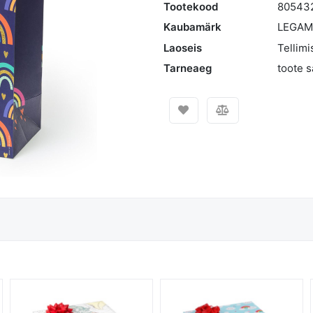
Tootekood
80543
Kaubamärk
LEGAM
Laoseis
Tellimi
Tarneaeg
toote 