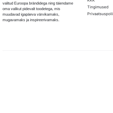
KKK
valitud Euroopa brändidega ning täiendame
Tingimused
oma valikut pidevalt toodetega, mis
Privaatsuspolii
muudavad igapäeva värvikamaks,
mugavamaks ja inspireerivamaks.