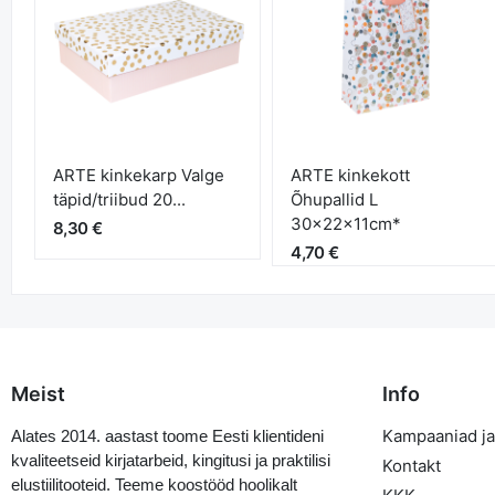
ARTE kinkekarp Valge
ARTE kinkekott
täpid/triibud 20...
Õhupallid L
30x22x11cm*
8,30 €
4,70 €
Meist
Info
Kampaaniad ja
Alates 2014. aastast toome Eesti klientideni
kvaliteetseid kirjatarbeid, kingitusi ja praktilisi
Kontakt
elustiilitooteid. Teeme koostööd hoolikalt