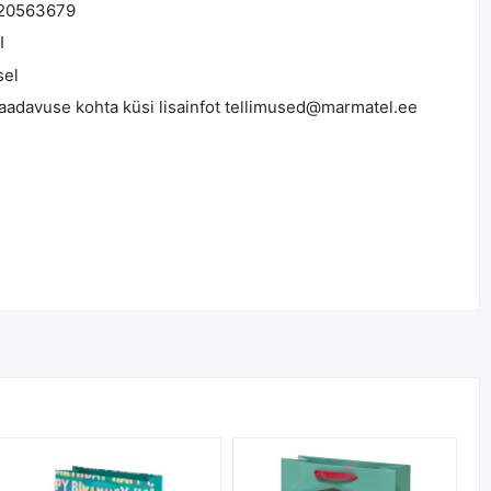
20563679
I
sel
saadavuse kohta küsi lisainfot tellimused@marmatel.ee