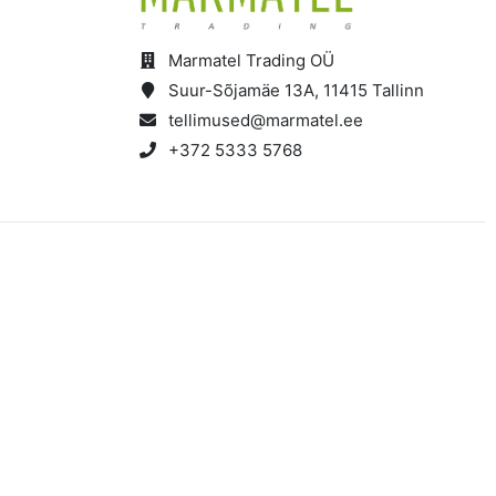
d
Marmatel Trading OÜ
Suur-Sõjamäe 13A, 11415 Tallinn
tellimused@marmatel.ee
+372 5333 5768