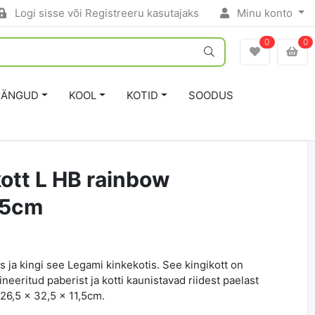
Logi sisse või Registreeru kasutajaks
Minu konto
0
0
ÄNGUD
KOOL
KOTID
SOODUS
ott L HB rainbow
,5cm
 ja kingi see Legami kinkekotis. See kingikott on
neeritud paberist ja kotti kaunistavad riidest paelast
26,5 x 32,5 x 11,5cm.