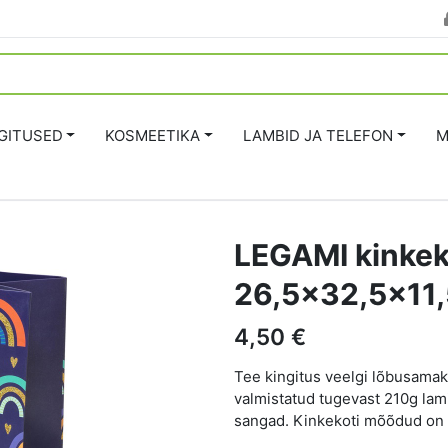
GITUSED
KOSMEETIKA
LAMBID JA TELEFON
M
LEGAMI kinkek
26,5x32,5x11
4,50 €
Tee kingitus veelgi lõbusamaks
valmistatud tugevast 210g lami
sangad. Kinkekoti mõõdud on 