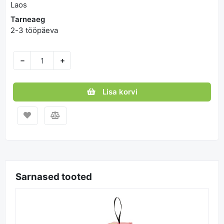
Laos
Tarneaeg
2-3 tööpäeva
−
+
Lisa korvi
Sarnased tooted