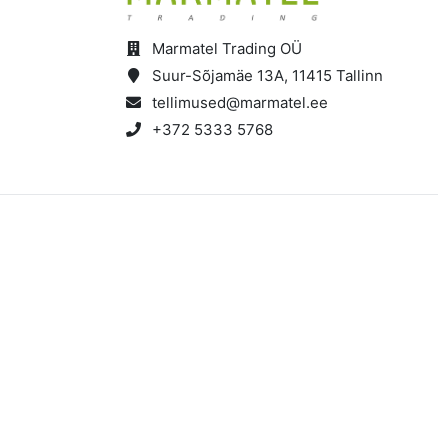
Marmatel Trading OÜ
Suur-Sõjamäe 13A, 11415 Tallinn
tellimused@marmatel.ee
+372 5333 5768