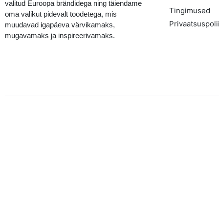
valitud Euroopa brändidega ning täiendame
Tingimused
oma valikut pidevalt toodetega, mis
Privaatsuspolii
muudavad igapäeva värvikamaks,
mugavamaks ja inspireerivamaks.