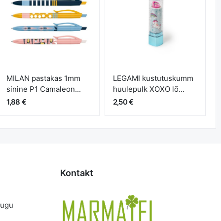
MILAN pastakas 1mm
LEGAMI kustutuskumm
sinine P1 Camaleon...
huulepulk XOXO lõ...
1,88 €
2,50 €
Kontakt
lugu
d