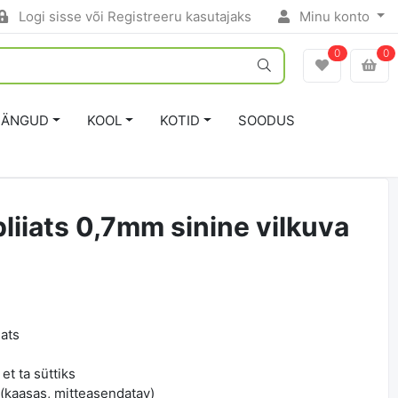
Logi sisse või Registreeru kasutajaks
Minu konto
0
0
ÄNGUD
KOOL
KOTID
SOODUS
iiats 0,7mm sinine vilkuva
iats
et ta süttiks
 (kaasas, mitteasendatav)