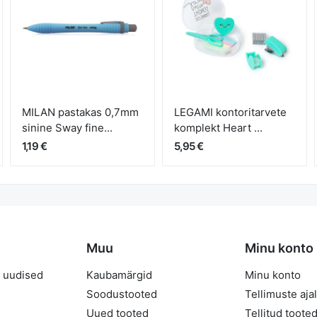
MILAN pastakas 0,7mm
LEGAMI kontoritarvete
sinine Sway fine...
komplekt Heart ...
1,19 €
5,95 €
Muu
Minu konto
 uudised
Kaubamärgid
Minu konto
Soodustooted
Tellimuste aja
Uued tooted
Tellitud toote