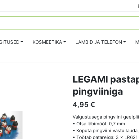
GITUSED
KOSMEETIKA
LAMBID JA TELEFON
M
LEGAMI pastapl
pingviiniga
4,95 €
Valgustusega pingviini geelpli
• Otsa läbimõõt: 0,7 mm
• Koputa pingviini vastu lauda, 
• Töötab patareiga: 3 × LR621