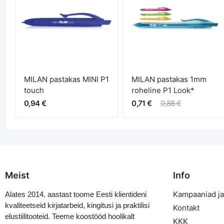
MILAN pastakas MINI P1
MILAN pastakas 1mm
touch
roheline P1 Look*
0,94 €
0,71 €
0,88 €
Meist
Info
Kampaaniad ja
Alates 2014. aastast toome Eesti klientideni
kvaliteetseid kirjatarbeid, kingitusi ja praktilisi
Kontakt
elustiilitooteid. Teeme koostööd hoolikalt
KKK