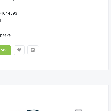
94044893
I
öpäeva
korvi