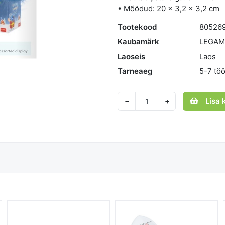
• Mõõdud: 20 × 3,2 × 3,2 cm
Tootekood
80526
Kaubamärk
LEGAM
Laoseis
Laos
Tarneaeg
5-7 tö
Lisa 
−
+