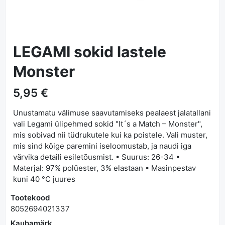
LEGAMI sokid lastele
Monster
5,95 €
Unustamatu välimuse saavutamiseks pealaest jalatallani
vali Legami ülipehmed sokid "It´s a Match – Monster",
mis sobivad nii tüdrukutele kui ka poistele. Vali muster,
mis sind kõige paremini iseloomustab, ja naudi iga
värvika detaili esiletõusmist. • Suurus: 26-34 •
Materjal: 97% polüester, 3% elastaan • Masinpestav
kuni 40 °C juures
Tootekood
8052694021337
Kaubamärk