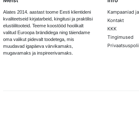
Meist
Info
Kampaaniad ja
Alates 2014. aastast toome Eesti klientideni
kvaliteetseid kirjatarbeid, kingitusi ja praktilisi
Kontakt
elustiilitooteid. Teeme koostööd hoolikalt
KKK
valitud Euroopa brändidega ning täiendame
Tingimused
oma valikut pidevalt toodetega, mis
Privaatsuspolii
muudavad igapäeva värvikamaks,
mugavamaks ja inspireerivamaks.