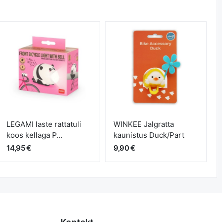
LEGAMI laste rattatuli
WINKEE Jalgratta
koos kellaga P...
kaunistus Duck/Part
14,95 €
9,90 €