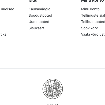
Muu
Minu konto
 uudised
Kaubamärgid
Minu konto
Soodustooted
Tellimuste aja
Uued tooted
Tellitud toote
Sisukaart
Soovikorv
tika
Vaata võrdlust