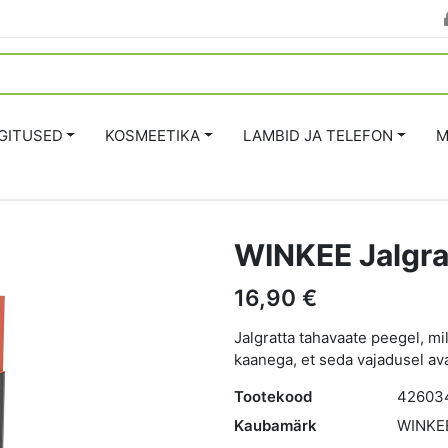
GITUSED
KOSMEETIKA
LAMBID JA TELEFON
M
WINKEE Jalgra
16,90 €
Jalgratta tahavaate peegel, m
kaanega, et seda vajadusel ava
Tootekood
42603
Kaubamärk
WINKE