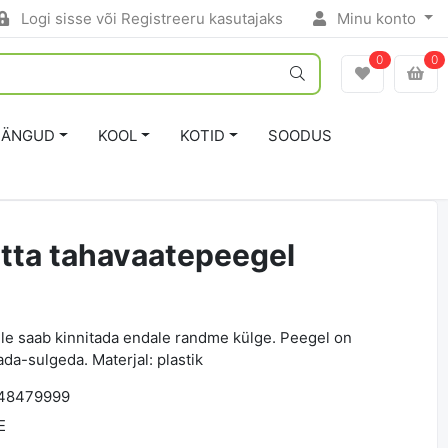
Logi sisse või Registreeru kasutajaks
Minu konto
0
0
ÄNGUD
KOOL
KOTID
SOODUS
tta tahavaatepeegel
ille saab kinnitada endale randme külge. Peegel on
da-sulgeda. Materjal: plastik
48479999
E