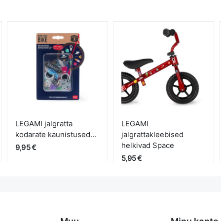
LEGAMI jalgratta
LEGAMI
kodarate kaunistused...
jalgrattakleebised
helkivad Space
9,95 €
5,95 €