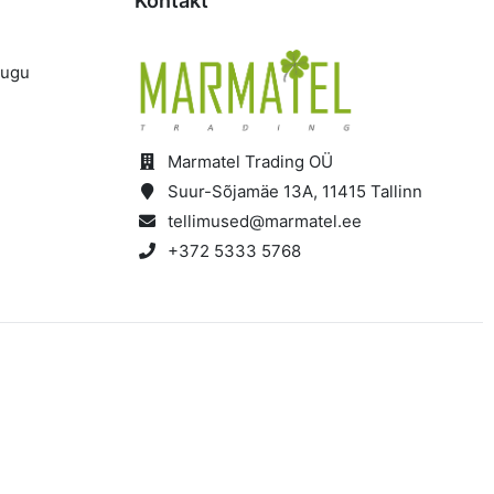
Kontakt
lugu
d
Marmatel Trading OÜ
Suur-Sõjamäe 13A, 11415 Tallinn
tellimused@marmatel.ee
+372 5333 5768