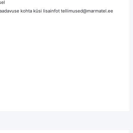
sel
saadavuse kohta küsi lisainfot tellimused@marmatel.ee