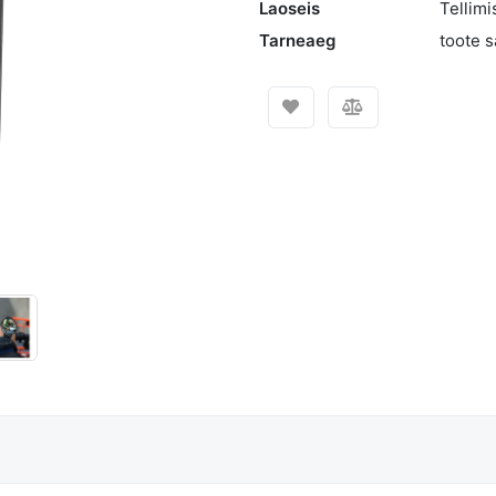
Laoseis
Tellimi
Tarneaeg
toote 