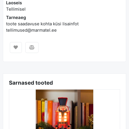
Laoseis
Tellimisel
Tarneaeg
toote saadavuse kohta küsi lisainfot
tellimused@marmatel.ee
Sarnased tooted