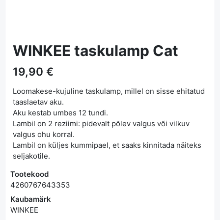
WINKEE taskulamp Cat
19,90 €
Loomakese-kujuline taskulamp, millel on sisse ehitatud
taaslaetav aku.
Aku kestab umbes 12 tundi.
Lambil on 2 reziimi: pidevalt põlev valgus või vilkuv
valgus ohu korral.
Lambil on küljes kummipael, et saaks kinnitada näiteks
seljakotile.
Tootekood
4260767643353
Kaubamärk
WINKEE