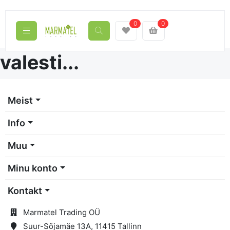
0
0
Oih, midagi läks nüüd
valesti...
Meist
Info
Muu
Minu konto
Kontakt
Marmatel Trading OÜ
Suur-Sõjamäe 13A, 11415 Tallinn